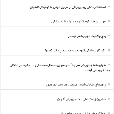
استانداردهای زیبایی زنان از مرلین مونرو تا کیم کارداشیان
مراحل رشد کودک از بدو تولد تا ۵ سالگی
پنج واقعیت عجیب اهرام مصر
اگر کارت بانکی گم یا دزدیده شد چه کار کنیم؟
هواپیماها چطور در شرایط آب و هوایی بد مثل مه،غبار و …. دقیقا در ابتدای
باند فرود می آیند؟
راهنمای انتخاب لباس عروس مناسب اندامتان
بهترین ژست های عکاسی برای آقایان
عملکرد قهرمانان یورو در جام جهانی