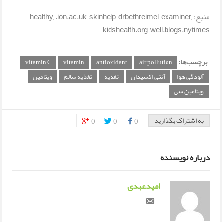
منبع: healthy, .ion.ac.uk, skinhelp, drbethreimel, examiner,
kidshealth.org, well.blogs.nytimes
برچسب‌ها:
vitamin C
vitamin
antioxidant
air pollution
آلودگی هوا
آنتی اکسیدان
تغذیه
تغذیه سالم
ویتامین
ویتامین سی
به اشتراک بگذارید
0
0
0
0
0
درباره نویسنده
امیدعبدی