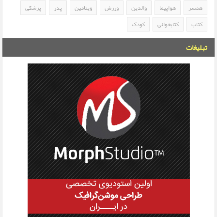
همسر
هواپیما
والدین
ورزش
ویتامین
پدر
پزشکی
کتاب
کتابخوانی
کودک
تبلیغات