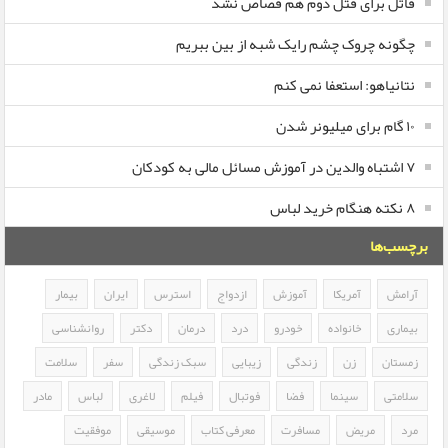
قاتل برای قتل دوم هم قصاص نشد
چگونه چروک چشم رایک شبه از بین ببریم
نتانیاهو: استعفا نمی کنم
۱۰ گام برای میلیونر شدن
۷ اشتباه والدین در آموزش مسائل مالی به کودکان
۸ نکته هنگام خرید لباس
برچسب‌ها
آرامش
آمریکا
آموزش
ازدواج
استرس
ایران
بیمار
بیماری
خانواده
خودرو
درد
درمان
دکتر
روانشناسی
زمستان
زن
زندگی
زیبایی
سبک زندگی
سفر
سلامت
سلامتی
سینما
فضا
فوتبال
فیلم
لاغری
لباس
مادر
مرد
مریض
مسافرت
معرفی کتاب
موسیقی
موفقیت