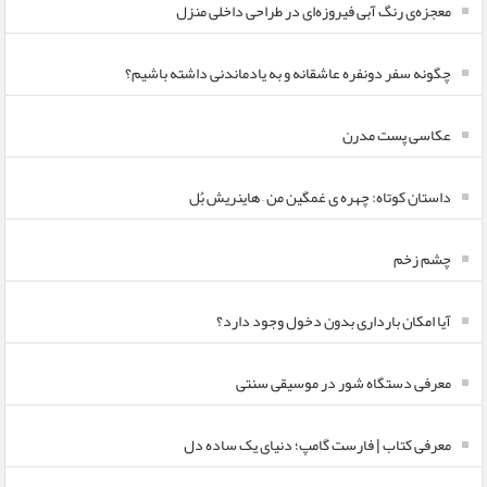
معجزه‌ی رنگ آبی فیروزه‌ای در طراحی داخلی منزل
چگونه سفر دونفره عاشقانه و به یادماندنی داشته باشیم؟
عکاسی پست مدرن
داستان کوتاه: چهره ی غمگین من – هاینریش بُل
چشم زخم
آیا امکان بارداری بدون دخول وجود دارد؟
معرفی دستگاه شور در موسیقی سنتی
معرفی کتاب | فارست گامپ؛ دنیای یک ساده دل