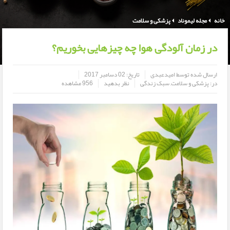
خانه
مجله لیموناد
پزشکی و سلامت
در زمان آلودگی هوا چه چیزهایی بخوریم؟
ارسال شده توسط
امیدعبدی
تاریخ:
02 دسامبر 2017
در:
پزشکی و سلامت
,
سبک زندگی
نظر بدهید
956 مشاهده