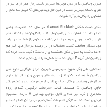
میزان ویتامین E در بدن موش‌ها بیش‌تر باشد، زمان عمر آن‌ها نیز در
هوای ناسالم بیش‌تر است. در عین حال ویتامین‌های C می‌توانند مانع از
تشکیل رادیکال‌های آزاد شوند.
دکتر لنست شککل (Lancet Shekkel) در سال ۱۹۸۱ تحقیقات جالبی
انجام داد که نشان داد ویتامین‌های A و بتاکاروتن‌ها (رنگدانه‌های
نارنجی که در هویج وجود دارند) می‌توانند به خوبی از شش‌ها در برابر
دود سیگار محافظت کنند. تحقیقات در این زمینه در سال‌های اخیر هم
ادامه داشته به عنوان مثال دانشمندی از دانشگاه کیف ثابت کرده که
ویتامین‌های گروه E می‌توانند سطح شش‌ها را عایق‌بندی کنند.
غذاهایی مثل جگر، هویج، سیب­زمینی شیرین، کره و مارگارین منبع غنی
ویتامین­ A هستند. کدو تنبل، انبه، طالبی، هویج و زرد آلو نیز حاوی
بتاکاروتن هستند. بروکلی، پیاز، پرتقال، گریپ‌فروت، انبه و توت‌فرنگی
حاوی ویتامین C هستند. غلات، سبزیجات برگ‌پهن، گندم، زرده
تخم‌مرغ و کره نیز مقادیر قابل توجهی ویتامین E دارند. سلنیوم
ترکیبی است که به تازگی تحقیقات گسترده‌ای درباره آن انجام شده و
می‌توان آن را در غذاهای دریایی، نان و سایر غلات سبوس‌دار پیدا کرد.