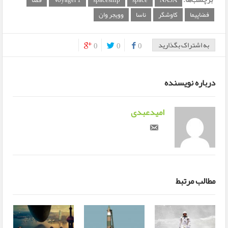
NASA
space
spaceship
Voyager 1
فضا
فضاپیما
کاوشگر
ناسا
وویجر وان
به اشتراک بگذارید
0
0
0
0
0
درباره نویسنده
امیدعبدی
مطالب مرتبط