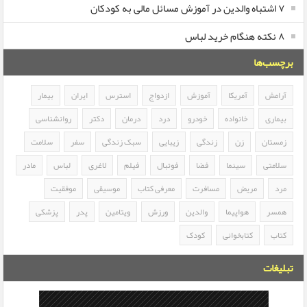
۷ اشتباه والدین در آموزش مسائل مالی به کودکان
۸ نکته هنگام خرید لباس
برچسب‌ها
آرامش
آمریکا
آموزش
ازدواج
استرس
ایران
بیمار
بیماری
خانواده
خودرو
درد
درمان
دکتر
روانشناسی
زمستان
زن
زندگی
زیبایی
سبک زندگی
سفر
سلامت
سلامتی
سینما
فضا
فوتبال
فیلم
لاغری
لباس
مادر
مرد
مریض
مسافرت
معرفی کتاب
موسیقی
موفقیت
همسر
هواپیما
والدین
ورزش
ویتامین
پدر
پزشکی
کتاب
کتابخوانی
کودک
تبلیغات