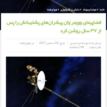
خانه
مجله لیموناد
دانش و تکنولوژی
هوا و فضا
فضاپیمای وویجر وان پیشران‌های پشتیبانش را پس
از ۳۷ سال روشن کرد
ارسال شده توسط
امیدعبدی
تاریخ:
18 دسامبر 2017
در:
هوا و فضا
نظر بدهید
748 مشاهده