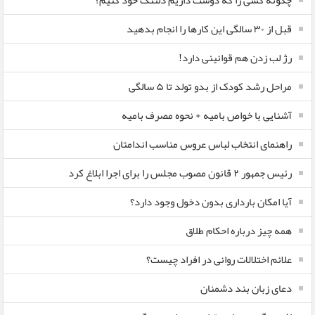
چگونه کسی را که دوست داریم دلتنگ خود کنیم؟
قبل از ۳۰ سالگی این کارها را انجام بدهید
رژ لب زدن هم قوانینی دارد!
مراحل رشد کودک از بدو تولد تا ۵ سالگی
آشنایی با خواص بامیه + نحوه مصرف بامیه
راهنمای انتخاب لباس عروس مناسب اندامتان
رئیس جمهور ۲ قانون مصوب مجلس را برای اجرا ابلاغ کرد
آیا امکان بارداری بدون دخول وجود دارد؟
همه چیز درباره احکام طلاق
علائم اختلالات روانی در افراد چیست؟
دعای زبان بند دشمنان