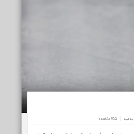
 بدهید
652 مشاهده