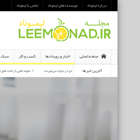
درباره لیموناد
نویسنده های لیموناد
تماس با لیموناد
صفحه اصلی
اخبار و رویدادها
کسب و کار
سبک ز
آخرین خبرها
معرفی رمان «هر دو در نهایت می‌میرند»
نمونه هایی از تخت های تاشو یک نفره و دو نف
پرکارترین بازیگران سی وهفتمین جشنواره فجر بشناسید