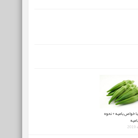
ا خواص بامیه + نحوه
میه