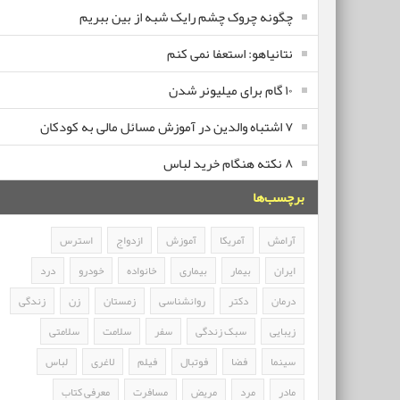
چگونه چروک چشم رایک شبه از بین ببریم
نتانیاهو: استعفا نمی کنم
۱۰ گام برای میلیونر شدن
۷ اشتباه والدین در آموزش مسائل مالی به کودکان
۸ نکته هنگام خرید لباس
برچسب‌ها
آرامش
آمریکا
آموزش
ازدواج
استرس
ایران
بیمار
بیماری
خانواده
خودرو
درد
درمان
دکتر
روانشناسی
زمستان
زن
زندگی
زیبایی
سبک زندگی
سفر
سلامت
سلامتی
سینما
فضا
فوتبال
فیلم
لاغری
لباس
مادر
مرد
مریض
مسافرت
معرفی کتاب